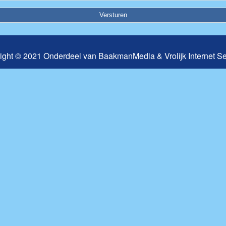
ight © 2021 Onderdeel van
BaakmanMedia
&
Vrolijk Internet S