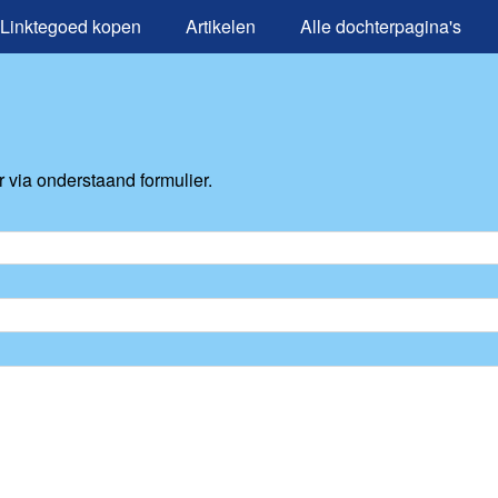
Linktegoed kopen
Artikelen
Alle dochterpagina's
via onderstaand formulier.